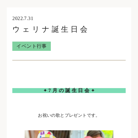
オンライン見学・相談
2022.7.31
ウ ェ リ ナ 誕 生 日 会
住宅型有料老人ホームウェリナ
イベント行事
0761-47-7215
住宅型有料老人ホームNOA
✦
7 月 の 誕 生 日 会
✦
0761-46-5633
お祝いの歌とプレゼントです。