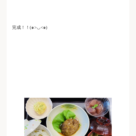
完成！！(๑>◡<๑)