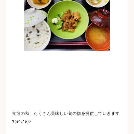
食欲の秋、たくさん美味しい旬の物を提供していきます
٩(๑❛ᴗ❛๑)۶