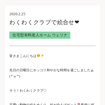
オンライン見学・相談
2020.2.25
わくわくクラブで絵合せ❤︎
住宅型有料老人ホームウェリナ
住宅型有料老人ホーム ウェリナ
0761-47-7215
皆さまこんにちは
住宅型有料老人ホームNOA
先日の日曜日にホッコリ和やかな時間を過ごしましたぁ
0761-46-5633
(*´ω`*)
そう！わくわくクラブ♡
可愛い動物の絵をめくり、絵が合えばゲット
最後に何