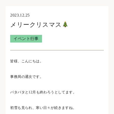
オンライン見学・相談
2023.12.25
メリークリスマス
住宅型有料老人ホームウェリナ
イベント行事
0761-47-7215
皆様、こんにちは。
住宅型有料老人ホームNOA
事務局の通次です。
0761-46-5633
バタバタと12月も終わろうとしてます。
初雪も見られ、寒い日々が続きますね。