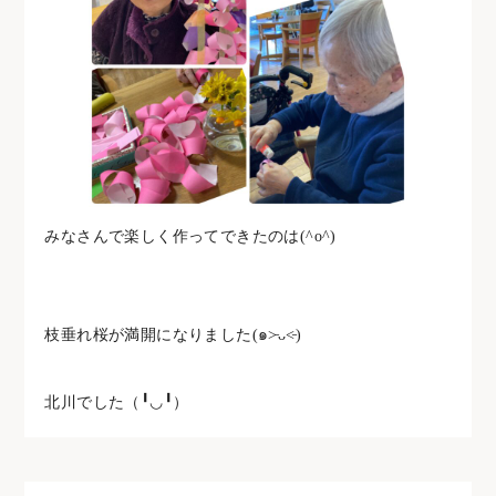
みなさんで楽しく作ってできたのは(^o^)
枝垂れ桜が満開になりました(๑˃̵ᴗ˂̵)
北川でした（╹◡╹）