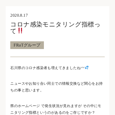
オンライン見学・相談
2020.8.17
コロナ感染モニタリング指標っ
住宅型有料老人ホームウェリナ
て
0761-47-7215
FRaTグループ
住宅型有料老人ホームNOA
石川県のコロナ感染者も増えてきましたね
0761-46-5633
ニュースやお知り合い同士での情報交換など関心をお持
ちの事と思います。
県のホームページ で発生状況が見れますが その中にモ
ニタリング指標というのがあるのをご存じですか？