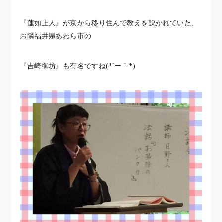
『蓮如上人』が京から移り住んで教えを説かれていた、
お隣福井県あわら市の
『吉崎御坊』も有名ですね(*´ー｀*)